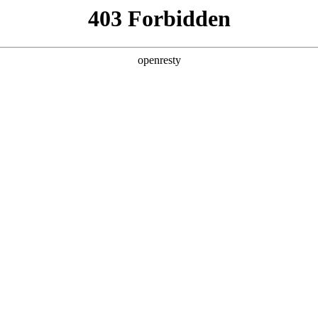
企业业务
个人业务
了解我们
投资者
公共服务
>
智能运维解决方案
新日 @ 北京建筑设计院
EN
Global
筑遇见科技赋能，会碰撞